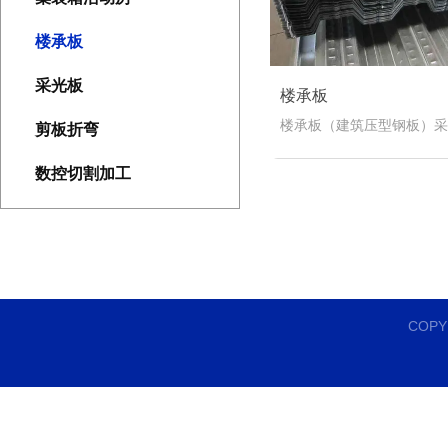
楼承板
采光板
楼承板
楼承板（建筑压型钢板）采
剪板折弯
板轧制冷弯而成，其横截面
数控切割加工
形、梯形或类似形状。主要
阶段的永久模板，能承受施
直接铺设在梁上，经简单加
即可浇筑混凝土。
COP