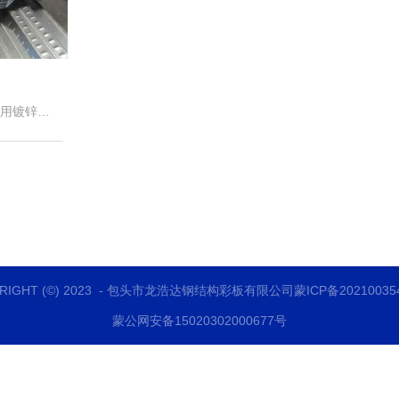
用镀锌钢
为V形、U
用于施工
工荷载，
固工程后
YRIGHT (©) 2023 - 包头市龙浩达钢结构彩板有限公司
蒙ICP备20210035
蒙公网安备15020302000677号